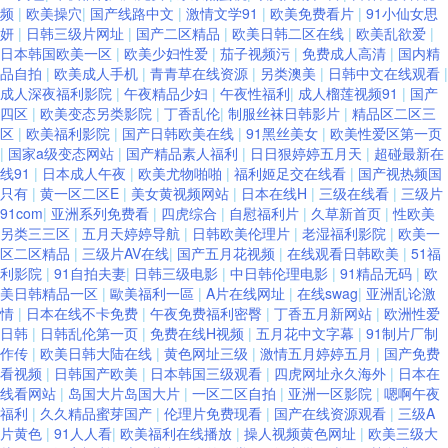
频
|
欧美操穴
|
国产线路中文
|
激情文学91
|
欧美免费看片
|
91小仙女思
妍
|
日韩三级片网址
|
国产二区精品
|
欧美日韩二区在线
|
欧美乱欲爱
|
日本韩国欧美一区
|
欧美少妇性爱
|
茄子视频污
|
免费成人高清
|
国内精
品自拍
|
欧美成人手机
|
青青草在线资源
|
另类澳美
|
日韩中文在线观看
|
成人深夜福利影院
|
午夜精品少妇
|
午夜性福利
|
成人榴莲视频91
|
国产
四区
|
欧美变态另类影院
|
丁香乱伦
|
制服丝袜日韩影片
|
精品区二区三
区
|
欧美福利影院
|
国产日韩欧美在线
|
91黑丝美女
|
欧美性爱区第一页
|
国家a级变态网站
|
国产精品素人福利
|
日日狠婷婷五月天
|
超碰最新在
线91
|
日本成人午夜
|
欧美尤物啪啪
|
福利姬足交在线看
|
国产视热频国
只有
|
黄一区二区E
|
美女黄视频网站
|
日本在线H
|
三级在线看
|
三级片
91com
|
亚洲系列免费看
|
四虎综合
|
自慰福利片
|
久草新首页
|
性欧美
另类三三区
|
五月天婷婷导航
|
日韩欧美伦理片
|
老湿福利影院
|
欧美一
区二区精品
|
三级片AV在线
|
国产五月花视频
|
在线观看日韩欧美
|
51福
利影院
|
91自拍夫妻
|
日韩三级电影
|
中日韩伦理电影
|
91精品无码
|
欧
美日韩精品一区
|
歐美福利一區
|
A片在线网址
|
在线swag
|
亚洲乱论激
情
|
日本在线不卡免费
|
午夜免费福利密臀
|
丁香五月新网站
|
欧洲性爱
日韩
|
日韩乱伦第一页
|
免费在线H视频
|
五月花中文字幕
|
91制片厂制
作传
|
欧美日韩大陆在线
|
黄色网址三级
|
激情五月婷婷五月
|
国产免费
看视频
|
日韩国产欧美
|
日本韩国三级观看
|
四虎网址永久海外
|
日本在
线看网站
|
岛国大片岛国大片
|
一区二区自拍
|
亚洲一区影院
|
嗯啊午夜
福利
|
久久精品蜜芽国产
|
伦理片免费现看
|
国产在线资源观看
|
三级A
片黄色
|
91人人看
|
欧美福利在线播放
|
操人视频黄色网址
|
欧美三级大