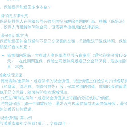
、保險退保能退回多少本金？
. 退保的法律性質
保是指投保人在保險合同有效期內提前解除合同的行為。根據《保險法》
，投保人有權解除保險合同，但需要承擔相應的法律后果。
. 退保金計算方法
保后能退回的金額通常不是已交保費的全額，具體取決于退保時間、保險
類型和合同約定：
猶豫期內退保：大多數人身保險產品設有猶豫期（通常為投保后10-2
天），在此期間退保，保險公司應無息退還已交全部保費，最多扣除
量工本費。
 猶豫期后退保：
) 傳統壽險/重疾險：退還保單的現金價值。現金價值是保險公司扣除各項
（如傭金、管理費、風險保費等）后，保單累積的價值。前期現金價值通
低于已交保費，隨著時間推移逐漸增加。
) 分紅型/萬能型保險：退還現金價值加上可能的分紅或賬戶價值。
) 消費型保險：如一年期重疾險，通常沒有現金價值或現金價值極低，退
無法獲得任何返還。
. 現金價值計算示例
設某重疾險年交保費1萬元，交費20年：