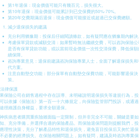
第1年退保：現金價值可能只有幾百元，損失很大。
第10年退保：現金價值可能累計到已交保費的50%-70%。
第20年交費期滿后退保：現金價值可能接近或超過已交保費總額。
減少退保損失的建議
充分利用猶豫期：投保后仔細閱讀條款，如有疑問應在猶豫期內解決
考慮保單貸款或減額交清：如果暫時無法繼續交費，可以咨詢保險公
是否有保單貸款功能，或以當前現金價值一次性交清保費，降低保額
續保障。
咨詢專業意見：退保前建議咨詢保險專業人士，全面了解退保損失和
代方案。
注意自動墊交功能：部分保單有自動墊交保費功能，可能影響退保決
策。
. 法律保護
果保險公司在銷售過程中存在誤導、未明確說明退保損失等違規行為，投
可以依據《保險法》第一百一十六條規定，向保險監管部門投訴，或通過
途徑維護自身權益，要求全額退保。
神疾病患者購買重疾險雖面臨一定限制，但并非完全不可能，關鍵是要如
知、充分準備，并選擇合適的保險產品。而保險退保問題則提醒我們，投
應理性決策，充分了解產品特性和退保損失，避免盲目投保后又匆忙退保
不必要的經濟損失。在保險相關問題上，如有疑問，建議及時咨詢專業保