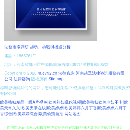
法務市場調研 趨勢、挑戰與機遇分析
電話：1863761**
地址：河南省鄭州市中原區隴海西路338號4號樓8層805號
Copyright © 2026
m.e792.cn
法律咨詢
河南越眾法律咨詢服務有限
公司
法律咨詢
版權所有
Sitemap
感谢您访问我们的网站，您可能还对以下资源感兴趣：武汉式胖实业投资
有限公司
欧美熟妇精品一级A片视色|欧美熟妇乱伦视频|欧美熟妇欧美老妇不卡|欧
美天堂久久|欧美天堂在线|欧美婷婷|欧美婷婷六月丁香|欧美婷婷六月丁
香综合|欧美婷婷综合|欧美偷窥自拍
网站地图
四虎四级av 海角av勾搭在线 东京热色婷婷接吻 丝袜人妻中出无码 91丝袜足