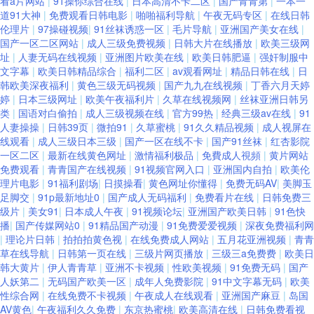
看a片网站
|
91操你综合在线
|
日本高清不卡二区
|
国产青青第
|
一本一
道91大神
|
免费观看日韩电影
|
啪啪福利导航
|
午夜无码专区
|
在线日韩
伦理片
|
97操碰视频
|
91丝袜诱惑一区
|
毛片导航
|
亚洲国产美女在线
|
国产一区二区网站
|
成人三级免费视频
|
日韩大片在线播放
|
欧美三级网
址
|
人妻无码在线视频
|
亚洲图片欧美在线
|
欧美日韩肥逼
|
强奸制服中
文字幕
|
欧美日韩精品综合
|
福利二区
|
av观看网址
|
精品日韩在线
|
日
韩欧美深夜福利
|
黄色三级无码视频
|
国产九九在线视频
|
丁香六月天婷
婷
|
日本三级网址
|
欧美午夜福利片
|
久草在线视频网
|
丝袜亚洲日韩另
类
|
国语对白偷拍
|
成人三级视频在线
|
官方99热
|
经典三级av在线
|
91
人妻操操
|
日韩39页
|
微拍91
|
久草蜜桃
|
91久久精品视频
|
成人视屏在
线观看
|
成人三级日本三级
|
国产一区在线不卡
|
国产91丝袜
|
红杏影院
一区二区
|
最新在线黄色网址
|
激情福利极品
|
免費成人視頻
|
黄片网站
免费观看
|
青青国产在线视频
|
91视频官网入口
|
亚洲国内自拍
|
欧美伦
理片电影
|
91福利剧场
|
日摸操看
|
黄色网址你懂得
|
免费无码AV
|
美脚玉
足脚交
|
91p最新地址0
|
国产成人无码福利
|
免费看片在线
|
日韩免费三
级片
|
美女91
|
日本成人午夜
|
91视频论坛
|
亚洲国产欧美日韩
|
91色快
播
|
国产传媒网站0
|
91精品国产动漫
|
91免费爱爱视频
|
深夜免费福利网
|
理论片日韩
|
拍拍拍黄色视
|
在线免费成人网站
|
五月花亚洲视频
|
青青
草在线导航
|
日韩第一页在线
|
三级片网页播放
|
三级三a免费费
|
欧美日
韩大黄片
|
伊人青青草
|
亚洲不卡视频
|
性欧美视频
|
91免费无码
|
国产
人妖第二
|
无码国产欧美一区
|
成年人免费影院
|
91中文字幕无码
|
欧美
性综合网
|
在线免费不卡视频
|
午夜成人在线观看
|
亚洲国产麻豆
|
岛国
AV黄色
|
午夜福利久久免费
|
东京热蜜桃
|
欧美高清在线
|
日韩免费看视