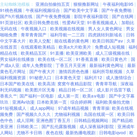
主站蜘蛛池模板：
亚洲自拍偷拍五页
|
狠狠撸新网址
|
午夜福利电影95
|
交视频国产 久久精品高清免费视频 欧美色图麻豆传媒 日本论理第一页 欧美a
91桃色视频
|
午夜福利视频综合
|
国产欧美中文字幕
|
国产午夜免费啪
|
国产h片视频在线
|
国产午夜免费视频
|
影院半夜福利影院
|
国产在线网
|
片综合网 欧美性交A 美女逼视频 五月天色图 影音先锋日韩精品 91pron资源
91页游社区
|
欧美日韩免费在线
|
性爱AV天堂
|
91香蕉视频成人
|
加勒比
无码在线
|
午夜视频入口
|
欧美视频在线视频
|
男人女人黄色网址
|
男女
啪啪免费
|
青草青青国产
|
福利导航一二三四
|
四虎跳转到新域名
|
日韩
亚洲欧美日韩国产成人 综合色色婷婷 91A成人色网 色五月麻豆婷婷 91丝瓜
中文字幕大片
|
欧美人交配
|
能在线看的黄色网
|
欧美日韩国产aⅴ
|
久草
在线首页
|
在线观看欧美精品
|
欧美a大片欧美片
|
免费成人短视频
|
福利
视频免费导航 91深夜福利一区 97不卡在线视频 91无码中出 91免得网址 美
精品在线
|
欧美精品五区
|
91直播
|
欧美亚洲欧美
|
成人三级视频在线
|
男女福利在线播放
|
欧美在线一区二区
|
91香蕉直播
|
欧美日黄色片
|
国
产成a人亚
|
成年人免费影院
|
丁香五月天亚洲
|
最新福利黄色网址
|
最新
女逼视频 久爱高清无码 91传媒国产在线观看 极品黑丝啪啪免费观看 TS专区
黄色毛片网址
|
国产午夜大片
|
激情四房色色播
|
福利所导航视频
|
久草
福利视频资源
|
91秘密入口
|
日本黄色天堂
|
福利片12
|
成人激情综合
|
入口 伪娘性爱网 日韩美女网91 五月亭亭六月丁香 深夜网站 欧美性爱在线A
日本国产欧美在线
|
欧美高清
|
窝窝午夜精品影院
|
青青草导航
|
深夜福
利无码视频
|
欧美图片区无毒
|
精品日韩一区二区
|
成人影片迅雷下载
|
香蕉久艹
|
国产福利一区电影
|
成人第一页
|
欧美a∨电影
|
国产中文字幕
蜜臀性爱自拍 91论坛最新地址 91国产在线 91大神在线视频观看 一级不卡毛
玖玖
|
亚洲Av动漫
|
日本欧美第一页
|
综合婷婷网
|
福利欧美偷拍尤物
|
91短视频成人
|
成人app网站
|
97成年精品视频
|
青青草操
|
欧美在线视
片 伊人久久国产原创 婷婷一区二区三区 91n免费处女在 岛国AV网址 国产精
频免费
|
国产视频久久久久
|
尤物福利视频
|
岛国在线观一区
|
欧美日韩
色中色
|
成人淫网
|
亚洲色图丁香五月
|
日韩精品视频网站
|
国产精品欧
美亚洲
|
日韩欧美二
|
国产乱伦露脸视频
|
成人深夜福利影院
|
亚洲成年
品内射 成人区精品 大香蕉衣人在线 超碰91总站 91原创视频在线观看 91在
人网站
|
尤物不卡日韩
|
夜色在线
|
最新热播电视剧
|
日韩电影qvod
|
欧