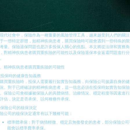
現代社會中，保險作為一種重要的風險管理工具，越來越受到人們的關注
于一些特定群體，如精神疾病患者，購買保險時可能會遇到一些特殊的限
考量。保險退保問題也是許多投保人關心的焦點。本文將從法律和實務角
，對精神疾病患者購買重疾險的可能性以及保險退保本金返還問題進行分
。
、精神疾病患者購買重疾險的可能性
. 投保時的健康告知義務
購買重疾險時，投保人需要履行如實告知義務，向保險公司披露自身的健
況。對于已經確診的精神疾病患者，這一信息必須在投保時如實告知保險
。保險公司會根據被保險人的具體病情、治療情況、穩定程度等因素進行
評估，決定是否承保、以何種條件承保。
. 保險公司的核保決定
險公司的核保決定通常有以下幾種可能：
標準體承保：對于病情輕微、穩定且無復發史的患者，部分保險公司
能會以標準費率承保。