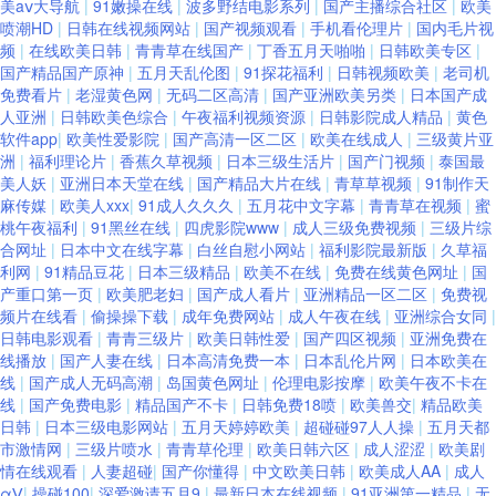
美aⅴ大导航
|
91嫩操在线
|
波多野结电影系列
|
国产主播综合社区
|
欧美
现免费看 91视频www 91电影双飞 五月天丁香网 先锋资源天堂av 日韩国产
喷潮HD
|
日韩在线视频网站
|
国产视频观看
|
手机看伦理片
|
国内毛片视
频
|
在线欧美日韩
|
青青草在线国产
|
丁香五月天啪啪
|
日韩欧美专区
|
国产精品国产原神
|
五月天乱伦图
|
91探花福利
|
日韩视频欧美
|
老司机
综合系列 日韩无码夜夜操 蜜桃先锋影院 91VA精品久久 亚洲福利 日朝大片
免费看片
|
老湿黄色网
|
无码二区高清
|
国产亚洲欧美另类
|
日本国产成
人亚洲
|
日韩欧美色综合
|
午夜福利视频资源
|
日韩影院成人精品
|
黄色
AVcom久爱 国产精品乱轮一区二区 国产精品免费久久 成人网站免费看片91
软件app
|
欧美性爱影院
|
国产高清一区二区
|
欧美在线成人
|
三级黄片亚
洲
|
福利理论片
|
香蕉久草视频
|
日本三级生活片
|
国产门视频
|
泰国最
美人妖
|
亚洲日本天堂在线
|
国产精品大片在线
|
青草草视频
|
91制作天
成人在线观看av四虎 大香蕉在线官网 97午夜剧场 91蜜桃在线免费观看 91蜜
麻传媒
|
欧美人xxx
|
91成人久久久
|
五月花中文字幕
|
青青草在视频
|
蜜
桃午夜福利
|
91黑丝在线
|
四虎影院www
|
成人三级免费视频
|
三级片综
臀网 91高清视频 91n美女 51福利社区导航 亚洲成AV人国产电影 亚洲欧美国
合网址
|
日本中文在线字幕
|
白丝自慰小网站
|
福利影院最新版
|
久草福
利网
|
91精品豆花
|
日本三级精品
|
欧美不在线
|
免费在线黄色网址
|
国
产重口第一页
|
欧美肥老妇
|
国产成人看片
|
亚洲精品一区二区
|
免费视
产精品 影音先锋鲁丝 五月香av 日韩青涩网站 日韩精彩视频 色综合社区 激情
频片在线看
|
偷操操下载
|
成年免费网站
|
成人午夜在线
|
亚洲综合女同
|
日韩电影观看
|
青青三级片
|
欧美日韩性爱
|
国产四区视频
|
亚洲免费在
福利AV 色狼窝AV影院 91成人蜜桃在线 激情深爱中文字幕 99视频自拍在线
线播放
|
国产人妻在线
|
日本高清免费一本
|
日本乱伦片网
|
日本欧美在
线
|
国产成人无码高潮
|
岛国黄色网址
|
伦理电影按摩
|
欧美午夜不卡在
线
|
国产免费电影
|
精品国产不卡
|
日韩免费18喷
|
欧美兽交
|
精品欧美
极品内射国产 黑丝av网站 天天综合射天天 97性交 豆花视频在线 国产精品久
日韩
|
日本三级电影网站
|
五月天婷婷欧美
|
超碰碰97人人操
|
五月天都
市激情网
|
三级片喷水
|
青青草伦理
|
欧美日韩六区
|
成人涩涩
|
欧美剧
久无人区 九色综合91视频网 精品精品产品精品 男人的天堂网V 日韩成人无
情在线观看
|
人妻超碰
|
国产你懂得
|
中文欧美日韩
|
欧美成人AA
|
成人
αⅤ
|
操碰100
|
深爱激请五月9
|
最新日本在线视频
|
91亚洲第一精品
|
无