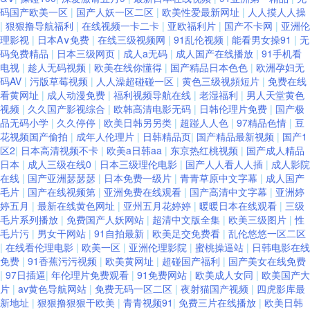
码国产欧美一区
|
国产人妖一区二区
|
欧美性爱最新网址
|
人人摸人人操
码一卡二卡 人妖拳交美女 男人色网天堂 狼人草伊人 久久aw精品 伊人网在9
|
狠狠撸导航福利
|
在线视频一卡二卡
|
亚欧福利片
|
国产不卡网
|
亚洲伦
理影视
|
日本A∨免费
|
在线三级视频网
|
91乱伦视频
|
能看男女操91
|
无
线 91人妻白丝 老司机老湿影院 欧美性爱网第四页 男人AVAV 久久香蕉98p
码免费精品
|
日本三级网页
|
成人a无码
|
成人国产在线播放
|
91手机看
电视
|
趁人无码视频
|
欧美在线你懂得
|
国产精品日本色色
|
欧洲孕妇无
码AV
|
污版草莓视频
|
人人澡超碰碰一区
|
黄色三级视頻短片
|
免费在线
男人看的黄色毛片乱码 三级AVV 肏屄直播表演黑料 九1秘片免费看 五月婷婷
看黄网址
|
成人动漫免费
|
福利视频导航在线
|
老湿福利
|
男人天堂黄色
视频
|
久久国产影视综合
|
欧韩高清电影无码
|
日韩伦理片免费
|
国产极
欧美色日韩 91成人免费电影院 91av偷拍视频 影音先锋播A片电影 91N网站
品无码小学
|
久久停停
|
欧美日韩另另类
|
超踫人人色
|
97精品色情
|
豆
花视频国产偷拍
|
成年人伦理片
|
日韩精品页
|
国产精品最新视频
|
国产1
区2
|
日本高清视频不卡
|
欧美a日韩aa
|
东京热红桃视频
|
国产成人精品
在线se 91视频福利中文网 91偷拍网 国产精品久久不能 欧美极品第一页 日
日本
|
成人三级在线0
|
日本三级理伦电影
|
国产人人看人人插
|
成人影院
在线
|
国产亚洲瑟瑟瑟
|
日本免费一级片
|
青青草原中文字幕
|
成人国产
韩影院 日韩37页 日本伊人2P 人人操免费 人妻福利95 熟女一区二区 成人亚
毛片
|
国产在线视频第
|
亚洲免费在线观看
|
国产高清中文字幕
|
亚洲婷
婷五月
|
最新在线黄色网址
|
亚州五月花婷婷
|
暖暖日本在线观看
|
三级
毛片系列播放
|
免费国产人妖网站
|
超清中文版全集
|
欧美三级图片
|
性
洲国产欧美 成人午夜福利无码 成人深夜 福利姬福利导航 九九在线热播新地
毛片污
|
男女干网站
|
91自拍最新
|
欧美足交免费看
|
乱伦悠悠一区二区
|
在线看伦理电影
|
欧美一区
|
亚洲伦理影院
|
蜜桃操逼站
|
日韩电影在线
址 美女搞黄 欧美性爱A区 欧美久久一欠 97资源总站 99福利在线 97尤物导
免费
|
91香蕉污污视频
|
欧美黄网址
|
超碰国产福利
|
国产美女在线免费
|
97日插逼
|
年伦理片免费观看
|
91免费网站
|
欧美成人女同
|
欧美国产大
片
|
av黄色导航网站
|
免费无码一区二区
|
夜射猫国产视频
|
四虎影库最
航 91在線吧 91在免费 超碰东京人人 草莓丝瓜桃色无限污 成人三级网站 不
新地址
|
狠狠撸狠狠干欧美
|
青青视频91
|
免费三片在线播放
|
欧美日韩