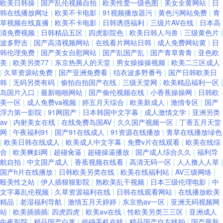
欧美日韩操
|
国产乱伦视频自拍
|
欧美性爱一级色图
|
美女全黄网站
|
日
韩在线播放网址
|
欧美不卡电影
|
91视频播放器污
|
黄色污网站免费
|
青
在线共享 91超碰碰在线 91小电影 国产精品内射 人妻网人人人 亚洲国产欧美
草视频在线直播
|
欧美不卡电影
|
日韩诱惑福利
|
三级片AV在线
|
日本高
清免费视频
|
日韩精品五区
|
四虎影院色
|
欧美日韩人与兽
|
三级黄色片
|
成人 91视频网站豆花 超碰在线国产人人 日韩午夜福利精品 91免费视频在线
波多野吉
|
国产高清视频网站
|
在线看片网站日韩
|
成人免费网站黄
|
日
韩伦理免费
|
国产美女自慰网站
|
国产乱国产乱
|
国产青草青青
|
亚色欧
美
|
欧美另类77
|
东京热男人的天堂
|
男女操操操视频
|
欧美二三区成人
播放 成人福利影院无码 久久国产精品人妻 三级久久视频 91麻豆传媒免费卡
|
久草资源站免费
|
国产亚洲免费看
|
结衣波多野番号
|
国产日韩欧美日
韩
|
无码另类有码
|
偷拍自拍国产在线
|
三级天堂网
|
欧美精品福利一区
|
通 一区一区一去一级 海角aa片 中文一区二区 国产黄色香蕉 欧美超碰91 日
岛国片入口
|
最新啪啪网站
|
国产偷伦视频在线
|
小香蕉操操网
|
日韩欧
美一区
|
成人免费va视频
|
婷五月天综合
|
欧美新成人
|
激情专区
|
国产
浮力第一影院
|
91网国产
|
日本韩国中文字幕
|
成人激情文学
|
亚洲另类
韩A片123 92福利视频网 色狼九区 伦理视频91 www91簧片 一区二区成人
av
|
内射美女在线
|
在线免费岛国AV
|
久久国产视频一区
|
丁香五月天堂
网
|
午夜福利91
|
国产91在线成人
|
91资源在线播放
|
青草在线播放绿色
人人色超碰 超碰在线搞99 国产日韩内射 国内国产精品天干天干 豆花官网入
|
欧美日韩在线成人
|
欧美成人中文字幕
|
免费v片在线观看
|
欧美在线综
合
|
欧美爽妇网
|
超碰肏逼
|
超碰操逼播放
|
国产成人综合久久
|
福利导
航自拍
|
中文国产成人
|
香蕉视频在线看
|
高清无码一区
|
人人撸人人草
|
口 亚洲色图手机版 国产精品福利久久 91大神社区在线播放
国产h片在线播放
|
日韩欧美另类在线
|
欧美在线福利站
|
AV三级网络
|
殴美性之站
|
伊人插狠狠影院
|
熟欧美乱干视频
|
日本三级伦理电影
|
中
文字幕乱伦视频
|
久草资源福利在线
|
日韩在线观看网站
|
在线播放欧美
精品
|
老湿福利导航
|
激情五月天婷婷
|
东京热av一区
|
亚洲无码视频网
站
|
欧美插插插
|
四虎四虎
|
欧美aⅴ在线
|
性欧美另类三三区
|
亚洲成人
午夜影院
|
精品国产白浆
|
操碰手机在线
|
精品国产自左线拍
|
国产最新