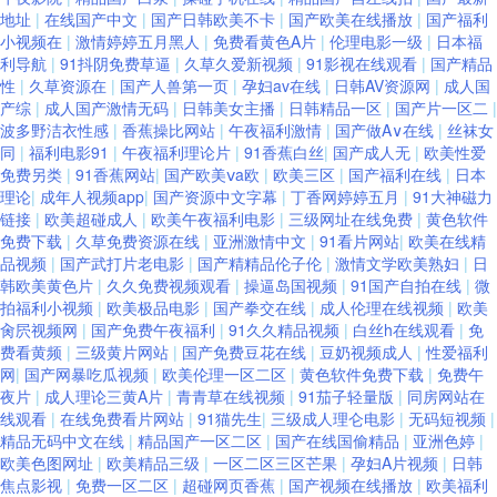
地址
|
在线国产中文
|
国产日韩欧美不卡
|
国产欧美在线播放
|
国产福利
小视频在
|
激情婷婷五月黑人
|
免费看黄色A片
|
伦理电影一级
|
日本福
利导航
|
91抖阴免费草逼
|
久草久爱新视频
|
91影视在线观看
|
国产精品
性
|
久草资源在
|
国产人兽第一页
|
孕妇av在线
|
日韩AV资源网
|
成人国
产综
|
成人国产激情无码
|
日韩美女主播
|
日韩精品一区
|
国产片一区二
|
波多野洁衣性感
|
香蕉操比网站
|
午夜福利激情
|
国产做A∨在线
|
丝袜女
同
|
福利电影91
|
午夜福利理论片
|
91香蕉白丝
|
国产成人无
|
欧美性爱
免费另类
|
91香蕉网站
|
国产欧美ⅴa欧
|
欧美三区
|
国产福利在线
|
日本
理论
|
成年人视频app
|
国产资源中文字幕
|
丁香网婷婷五月
|
91大神磁力
链接
|
欧美超碰成人
|
欧美午夜福利电影
|
三级网址在线免费
|
黄色软件
免费下载
|
久草免费资源在线
|
亚洲激情中文
|
91看片网站
|
欧美在线精
品视频
|
国产武打片老电影
|
国产精精品伦子伦
|
激情文学欧美熟妇
|
日
韩欧美黄色片
|
久久免费视频观看
|
操逼岛国视频
|
91国产自拍在线
|
微
拍福利小视频
|
欧美极品电影
|
国产拳交在线
|
成人伦理在线视频
|
欧美
肏屄视频网
|
国产免费午夜福利
|
91久久精品视频
|
白丝h在线观看
|
免
费看黄频
|
三级黄片网站
|
国产免费豆花在线
|
豆奶视频成人
|
性爱福利
网
|
国产网暴吃瓜视频
|
欧美伦理一区二区
|
黄色软件免费下载
|
免费午
夜片
|
成人理论三黄A片
|
青青草在线视频
|
91茄子轻量版
|
同房网站在
线观看
|
在线免费看片网站
|
91猫先生
|
三级成人理仑电影
|
无码短视频
|
精品无码中文在线
|
精品国产一区二区
|
国产在线国偷精品
|
亚洲色婷
|
欧美色图网址
|
欧美精品三级
|
一区二区三区芒果
|
孕妇A片视频
|
日韩
焦点影视
|
免费一区二区
|
超碰网页香蕉
|
国产视频在线播放
|
欧美福利