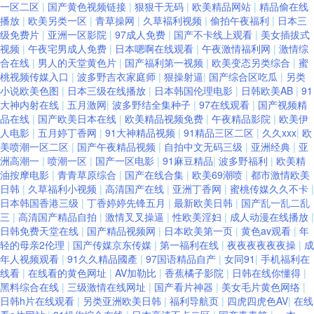
一区二区
|
国产黄色视频链接
|
狠狠干无码
|
欧美精品网站
|
精品偷在线
播放
|
欧美另类一区
|
青草操网
|
久草褔利视频
|
偷拍午夜福利
|
日本三
级免费片
|
亚洲一区影院
|
97成人免费
|
国产不卡线上观看
|
美女插拔式
视频
|
午夜宅男成人免费
|
日本嗯啊在线观看
|
午夜激情福利网
|
激情综
合在线
|
男人的天堂黄色片
|
国产福利第一视频
|
欧美变态另类综合
|
蜜
桃视频传媒入口
|
波多野吉衣家庭师
|
狠操射逼
|
国产综合区吃瓜
|
另类
小说欧美色图
|
日本三级在线播放
|
日本韩国伦理电影
|
日韩欧美AB
|
91
大神内射在线
|
五月激网
|
波多野结全集种子
|
97在线观看
|
国产视频精
品在线
|
国产欧美日本在线
|
欧美精品视频免费
|
午夜精品影院
|
欧美伊
人电影
|
五月婷丁香网
|
91大神精品视频
|
91精品三区二区
|
久久xxx
|
欧
美喷潮一区二区
|
国产午夜精品视频
|
自拍中文无码三级
|
亚洲经典
|
亚
洲高潮一
|
喷潮一区
|
国产一区电影
|
91麻豆精品
|
波多野福利
|
欧美精
油按摩电影
|
青青草原综合
|
国产在线合集
|
欧美69潮喷
|
都市激情欧美
日韩
|
久草福利小视频
|
高清国产在线
|
亚洲丁香网
|
蜜桃传媒久久不卡
|
日本韩国香港三级
|
丁香婷婷先锋五月
|
最新欧美日韩
|
国产乱一乱二乱
三
|
高清国产精品自拍
|
激情叉叉操逼
|
性欧美淫妇
|
成人动漫在线播放
|
日韩免费天堂在线
|
国产精品视频网
|
日本欧美第一页
|
黄色av观看
|
年
轻的母亲2伦理
|
国产传媒京东传媒
|
第一福利在线
|
夜夜夜夜夜夜操
|
成
年人视频观看
|
91久久精品國產
|
97国语精品自产
|
女同91
|
手机福利在
线看
|
在线看的黄色网址
|
AV加勒比
|
香蕉橘子影院
|
日韩在线你懂得
|
黑料综合在线
|
三级激情在线网址
|
国产看片神器
|
美女毛片黄色网络
|
日韩h片在线观看
|
另类亚洲欧美日韩
|
福利导航页
|
四虎四虎色AV
|
在线