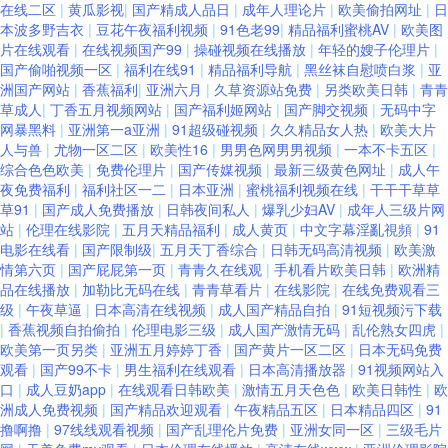
在线二区
|
黄瓜影视
|
国产精成人品日
|
成年人理论片
|
欧美偷拍网址
|
日
卡AV电影在线播放 国精自拍小草莓 韩国久久精品 国产精品一区自拍 91草莓
本波多野吉衣
|
豆花午夜福利视频
|
91色老99
|
精品福利蜜桃AV
|
欧美图
片在线观看
|
在线视频国产99
|
操碰视频在线播放
|
年轻的嫂子伦理片
|
国产偷啪视频一区
|
福利在线91
|
精品福利导航
|
黑丝袜自慰喷白浆
|
亚
国内a∨ 精品人妻久久精品人妻 女优导航网站大全 欧美a在线播放 麻豆影院
洲国产网站
|
香蕉福利
|
亚洲六月
|
久草资源站免费
|
另类欧美日韩
|
青青
草成人
|
丁香五月视频网站
|
国产福利姬网站
|
国产脚交视频
|
无码中字
在线观看一区 三级视频 婷婷五月福利资源 尤物日干日干日本干 91号豆花视
网暴黑料
|
亚洲第一a亚洲
|
91超级碰视频
|
久久精品女人热
|
欧美大片
人与兽
|
尤物一区二区
|
欧美性16
|
男男色网男男视频
|
一本不卡五区
|
综合色色欧美
|
免费伦理片
|
国产传媒视频
|
最新三级黄色网址
|
成人午
频咋观看 91九色国产爆乳 大香蕉大香蕉伊人天美 97视频在线观看岛国 伦理
夜免费福利
|
福利社区一二
|
日本亚洲
|
蜜桃福利视频在线
|
干干干草草
草91
|
国产成人免费播放
|
日韩夜间私人
|
爆乳少妇AV
|
成年人三级片网
片日本 日本韩国A片 日本三级99 香蕉久久不能 91爱爱网 91久久一 91色人
站
|
伦理在线影院
|
五月天精品福利
|
成人黄页
|
中文字幕淫亂視頻
|
91
电影在线看
|
国产限制级
|
五月天丁香综合
|
日韩无码高清视频
|
欧美激
情第六页
|
国产屁屁第一页
|
青青久在线观
|
手机看片欧美日韩
|
欧洲精
妻 91在线欧 草逼福利 国产成人男男影院 日韩精品AV无嘛 自拍自慰视频 91
品在线播放
|
加勒比无码在线
|
青青草看片
|
在线影院
|
在线免费观看三
级
|
午夜草逼
|
日本高清在线视频
|
成人国产精品自拍
|
91短视频污下载
网亚瑟 AV直通车永久网站 超碰69 国产有码 91传媒网视频网 91抖音官网 午
|
香蕉视频自拍偷拍
|
伦理电影三级
|
成人国产激情无码
|
乱伦熟女四虎
|
欧美第一页另类
|
亚洲五月婷婷丁香
|
国产黄片一区二区
|
日本无码免费
观看
|
国产99不卡
|
男生福利在线观看
|
日本高清播放器
|
91视频网站入
夜福利视频国产一区 成人剧场 激情文学久久网 91国产福利在线 91岛国熟女
口
|
成人豆奶app
|
在线观看日韩欧美
|
激情五月天色色
|
欧美日韩性
|
欧
洲成人免费视频
|
国产精品欢迎观看
|
午夜精品五区
|
日本精品四区
|
91
am 91精品国产一级毛 www大香蕉com 午夜成人福利导航 久久这里只有精
撸啊撸
|
97线线观看视频
|
国产乱理伦片免费
|
亚洲女同一区
|
三级毛片