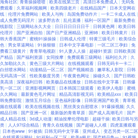
海角社区
|
青青操操喷喷
|
欧美在线第三页
|
高清日本免费成人
|
无码免
费观看
|
久草福利视频网
|
欧美四级老片
|
在线精品国产
|
日本天堂网在
线
|
伦理片免费网站
|
欧美人与狗
|
岛国免费动作片
|
一卡二卡成人在线
|
成人免费无码淫片
|
波多野吉衣
|
乱伦直播
|
福利一区国产
|
最新免费在
线影院
|
三级网站永久大全
|
日日日日日日日干
|
日韩黃色网
|
欧美日韩
伦理片
|
国产亚洲自拍
|
国产日产亚洲精品
|
亚洲98
|
欧美日韩黄片
|
日
韩大香蕉国产
|
蜜桃91操操操
|
日韩成人伦理
|
特黄三级毛片
|
欧美综合
色
|
男女草逼网站
|
91操狠狠
|
日本中文字幕电影
|
一区二区三孕妇
|
免
费看三级黄片
|
青青草电视剧
|
91人妻人人操
|
超碰91资源
|
日韩欧美国
产精品
|
国产福利资源
|
女同按摩
|
免费观看三级网站
|
福利社久片
|
久
久加勒比久久
|
黄色三级大片网站
|
在线视频观看
|
日韩无码卡一卡二
|
白丝喷水网站
|
动漫精品一区二区
|
国产视频精选
|
嫩草私人影院
|
日韩
无码高清一区
|
性欧美极度另类
|
午夜黄色网址
|
操碰久久
|
国产日韩欧
美高清
|
深夜福利日韩
|
欧美极品在线播放
|
日韩在线中文字幕
|
日韩爆
乳一区二区
|
亚洲影视网网页
|
日本韩国三级观看
|
欧美伊人电影
|
蜜桃
久久网站
|
最新黄色毛片网址
|
精品高清影视无码
|
欧美精品xxx
|
欧美日
韩免费影院
|
激情五月综合
|
亚色福利影像
|
日韩亚洲国产欧美
|
青草视
频在线观看
|
欧美在线视频在线
|
黑丝美女自慰喷水
|
91爆操视频
|
久久
精品日韩
|
国产亚洲一区
|
最新版的青青草原
|
国产成人高潮毛片
|
国产
成人精品在线
|
3d成人动漫
|
精油按摩伦理电影
|
超碰干操
|
欧美日韩与另
类
|
人人97综合精品
|
青青久在线视频
|
国产超碰人人模
|
四虎直播观看
|
日本色www
|
91被插
|
日韩无码中文字幕
|
亚州成人
|
变态另类一区二区
|
在线观看污网站
|
91福利一区二区
|
欧美a极片
|
国产精品鲁一
|
91视频