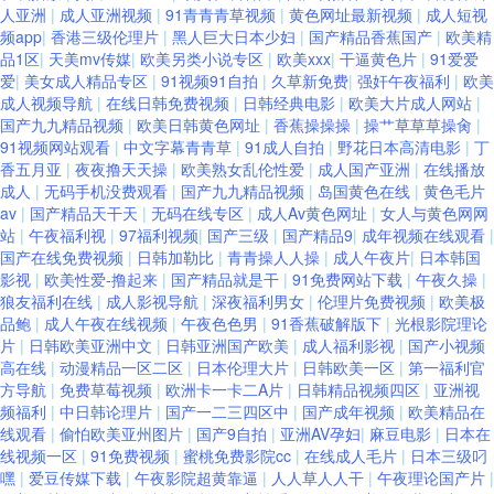
人亚洲
|
成人亚洲视频
|
91青青青草视频
|
黄色网址最新视频
|
成人短视
站 久久六视频 精品国产精 四虎淫网在线 91国产视频网站 avav福利 国产欧
频app
|
香港三级伦理片
|
黑人巨大日本少妇
|
国产精品香蕉国产
|
欧美精
品1区
|
天美mv传媒
|
欧美另类小说专区
|
欧美xxx
|
干逼黄色片
|
91爱爱
爱
|
美女成人精品专区
|
91视频91自拍
|
久草新免费
|
强奸午夜福利
|
欧美
美线熟精 久荜中文字幕 成人无码视频免费播放 久久玖玖 91成人18 豆花网逼
成人视频导航
|
在线日韩免费视频
|
日韩经典电影
|
欧美大片成人网站
|
国产九九精品视频
|
欧美日韩黄色网址
|
香蕉操操操
|
操艹草草草操肏
|
网 黄色妇片国际性情 午夜福利微拍 91色免费在线观看 草莓视频入口 天天干
91视频网站观看
|
中文字幕青青草
|
91成人自拍
|
野花日本高清电影
|
丁
香五月亚
|
夜夜撸天天操
|
欧美熟女乱伦性爱
|
成人国产亚洲
|
在线播放
成人
|
无码手机没费观看
|
国产九九精品视频
|
岛国黄色在线
|
黄色毛片
天天做 亚洲强奸av 亚洲第一夜综合 草莓视频免费入口 大香蕉精超碰 日韩超
av
|
国产精品天干天
|
无码在线专区
|
成人Av黄色网址
|
女人与黄色网网
站
|
午夜福利视
|
97福利视频
|
国产三级
|
国产精品9
|
成年视频在线观看
|
碰在线 91网站在线观看免费 伊人日韩无码 九九大香蕉伊人视频 四虎性爱网
国产在线免费视频
|
日韩加勒比
|
青青操人人操
|
成人午夜片
|
日本韩国
影视
|
欧美性爱-撸起来
|
国产精品就是干
|
91免费网站下载
|
午夜久操
|
狼友福利在线
|
成人影视导航
|
深夜福利男女
|
伦理片免费视频
|
欧美极
站 自拍自慰视频 久草ab 91色资源站 国产SUV精品一区 欧美日韩国语中字
品鲍
|
成人午夜在线视频
|
午夜色色男
|
91香蕉破解版下
|
光根影院理论
片
|
日韩欧美亚洲中文
|
日韩亚洲国产欧美
|
成人福利影视
|
国产小视频
91视频福利网 福利社免费体验黄 91福利姬 不卡中文一二一三 九九精品免费
高在线
|
动漫精品一区二区
|
日本伦理大片
|
日韩欧美一区
|
第一福利官
方导航
|
免费草莓视频
|
欧洲卡一卡二A片
|
日韩精品视频四区
|
亚洲视
频福利
|
中日韩论理片
|
国产一二三四区中
|
国产成年视频
|
欧美精品在
视频 无码欧美一区二区 91一区视频 亚洲色www 91网页版极品 成人福利区
线观看
|
偷怕欧美亚州图片
|
国产9自拍
|
亚洲AV孕妇
|
麻豆电影
|
日本在
线视频一区
|
91免费视频
|
蜜桃免费影院cc
|
在线成人毛片
|
日本三级叼
在线观看 久久这里精品 色片儿视频 宅福利精品区 福利秒拍91 日韩AV资源
嘿
|
爱豆传媒下载
|
午夜影院超黄靠逼
|
人人草人人干
|
午夜理论国产片
|