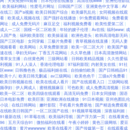
网
|
天美免费mv观看
|
日本伦理在线播放
|
高清在线www
|
亚洲伦理影院
|
欧美福利网站
|
性爱毛片网址
|
日韩国产三区
|
亚洲黄色中文字幕
|
AV
品99 91cn免费网站 91午夜福利片电影 五月天停停影院 影音先锋日韩资源
在线三
|
国产a视频
|
欧美日韩国产综合
|
欧美爆乳乱伦
|
女同视频在线观
看
|
欧美成人视频在线
|
国产强奷在线播放
|
91免费观看网站
|
免费看黄
激情小说亚洲视频网站 色情91网站 影音先锋中文字幕资源 91老司机视频影
网址
|
成人免费无码片
|
麻豆足交
|
福利视频免费看
|
欧美性爱第二区
|
成人一二区
|
国模一区二区欧美
|
年轻的嫂子伦理
|
Av在线
|
福利www
|
成
人国产免
|
福利欧美影院
|
欧美操逼逼
|
欧洲色老头
|
欧韩高清电影无码
|
院 国产91九色蝌蚪视频 欧美亚洲私人 91AV播报 亚州人人色 成人综合色区
国产三区电影
|
女同穿戴
|
三极片免费看
|
青草视频在线直播
|
无码人妻
视频看看
|
欧美网站
|
久草免费新资源
|
欧美一区二区大片
|
欧美国产极
九九打炮 欧美91 日韩污久久一区 香蕉蜜桃小视频 91社区在线 成人播放在线
速在线
|
孕妇无码av
|
丁香五月花网站
|
久久草色播
|
日本高清激情网站
|
青草女主播
|
白丝黄色网
|
三级网站看
|
日韩欧美精品视频
|
久久性爱福
利视频
|
91人人澡人
|
香港伦理电影
|
97福利影院
|
内射美女在线
|
91社
国产青青草热热热 九九re视频在线观看 青青草大香蕉17 五月开心激情久久
区www
|
日韩撸色色
|
极品福利姬在线
|
自拍偷怕欧美
|
国产日韩精品91
|
欧美十八
|
欧美日韩无删减
|
av三级网站
|
欧美色色干
|
三级a片免费看
|
伊人 1024精品视频 91秘成人秘密入口导航 亚洲肉肉网 成人无码人妻 美女
欧美日韩视频在线
|
欧美在线成人看片
|
国产在线观看入口
|
三级网站视
频孕妇
|
伊人网成人
|
蜜桃视频麻豆
|
可色欧美
|
成人免费高清视频
|
日本
欧美一区二区
|
欧美四级在线观看
|
高清无码免费
|
日本女同接吻
|
国语
操逼网站国产 91桃色网站 91com视频精彩 91停停色网 三级免费黄 91苹果tv
日本电影免费
|
欧美巨茎
|
亚洲欧洲在线播放
|
91日本视频
|
亚州色图乱伦
小说
|
在线日韩网站
|
嫩叶影院
|
手机看片免费基地
|
国产精选免费观看
|
国产精品国产精品国产 51麻豆精品 91亚洲大成网污www 草草91视频 激情
在线欧美日韩国产
|
一区二区国产在线
|
91视频草莓视频
|
深夜福利姬
|
91最新在线
|
91草莓在线
|
欧美福利导航
|
国产浮力第一页
|
在线看黄色
96
|
五月天综合91
|
微拍福利在线看
|
午夜小婷婷
|
黄色三级网纸
|
爱豆
深爱中文字幕 午夜寂寞视频福利 91后入丝袜翘臀视频 爱豆传媒麻豆 男人av
在线播放
|
黄片wwwwww
|
欧美在线看片
|
国产传媒第一页
|
在线观看成