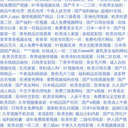
线免费国产视频
|
91草莓视频在线
|
国产不卡一二三区
|
午夜男女福利
|
精品午夜伦理
|
西瓜伦理
|
午夜人妖另类
|
国产福利姬sp
|
超碰91在线
|
成年人app
|
激情视频国产精品
|
日本三级香港
|
亚洲伦理视频
|
欧美性爱
第二区
|
国产福利一区视频
|
成人免费视频网址
|
国产日韩在线看
|
在线
喷水白浆
|
欧美一页精品在线
|
免费看美女毛片
|
日本一本不卡
|
国产传
媒第一页
|
黄色精品在线观看
|
欧美成人家庭
|
操屁屁影院
|
欧美在线片
|
青草青青视频在线
|
青青草
|
另类专区图片一区
|
免费伦理片网站
|
国产
精品无马
|
成人免费午夜视频
|
91视频亚洲
|
男女交配香蕉视频
|
日本韩
国国产精品
|
艹艹操操
|
在线成人一区
|
三级片wwwW
|
爆乳美女福利网站
|
欧美另类首页
|
青青碰激情视频
|
欧美孕妇在线观看
|
日韩二区在线
|
午
夜在线精品偷拍
|
日韩美女影院
|
丁香亭亭影院
|
美女毛片网
|
成人自拍
视频在线
|
乱伦家庭
|
孕妇成人AV
|
91视频色色
|
欧美日韩主播
|
国产日
韩精品一
|
午夜福利插插插
|
黄色毛片三级
|
福利精品在线视频
|
波多野
吉衣视频
|
亚洲黄色网络
|
蜜臀视频福利在线
|
国产在线视频免费
|
国产
在线看
|
国产美女网站
|
日本精品四区
|
欧美色影院
|
亚洲肏逼
|
久久国产
成人精品
|
中文字幕伦理电影
|
免费三级黄网站
|
国产a视频
|
91香蕉在
线观看
|
亚州性交影院
|
欧美亚韩网址
|
人妖干美女
|
免费黄址足交欧美
|
欧美四区
|
久草视频播放器
|
91精品国产社区
|
国产a视频
|
欧美成人午夜
影院
|
日韩美女免费电影
|
最新欧美乱伦视频
|
日本h在线播放
|
超碰日逼
|
久草视频手机在线
|
老湿影院
|
欧美色航
|
极品少妇内射
|
国产乱理伦片
|
福利姬粉嫩
|
成年免费观看视频
|
欧美性爱
|
二级伦理电影
|
伊人国产视
频
|
欧美自慰一区二区
|
黄三级av
|
午夜久久色情影视
|
久草视频播放器
|