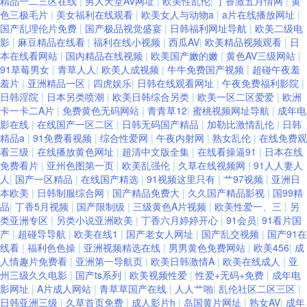
精品一二三区在线
|
男人天堂AV网址
|
欧美性乱伦
|
丁香激五月情网
|
黄
色三极毛片
|
美女福利在线观看
|
欧美女人与动物a
|
a片在线播放网址
|
国产乱理伦片免费
|
国产极品视觉盛宴
|
日韩福利网址导航
|
欧美二级电
影
|
麻豆精品在线看
|
福利在线小视频
|
西瓜AV
|
欧美精品视频观看
|
日
本在线看网站
|
国内精品在线视频
|
欧美国产嫩的嫩
|
黄色AV三级网站
|
91草莓男女
|
青草人人
|
欧美人成视频
|
牛牛免费国产视频
|
超碰午夜羞
羞片
|
亚洲精品一区
|
四虎娱乐
|
日韩在线观看网址
|
午夜免费福利影院
|
日韩淫院
|
日本另类喷潮
|
欧美日韩综合另类
|
欧美一区二区爱爱
|
欧洲
卡一卡二A片
|
免费黄色无码网站
|
青青草12
|
蜜桃视频网址导航
|
成年电
影在线
|
在线国产一区二区
|
日韩无码国产精品
|
加勒比激情乱伦
|
日韩
精品a
|
91免费看视频
|
综合性爱网
|
午夜内射网
|
熟女乱伦
|
在线免费观
看三级
|
在线播放黄色网址
|
超清中文版全集
|
在线看操逼91
|
日本在线
免费看片
|
亚州色图第一页
|
欧美乱强伦
|
久草在线视频网
|
91人人妻人
人
|
国产一区精品
|
在线国产精选
|
91视频这里只有
|
艹97视频
|
亚洲日
本欧美
|
日韩制服综合网
|
国产精品免费大
|
久久国产精品影视
|
国99精
品
|
丁香5月视频
|
国产限制级
|
三级黄色A片视频
|
欧美性爱一、三
|
另
类亚洲专区
|
另类小说亚洲欧美
|
丁香六月婷婷开心
|
91会员
|
91看片国
产
|
超碰导导航
|
欧美在线1
|
国产老女人网址
|
国产乱交视频
|
国产91在
线看
|
福利色色操
|
亚洲视频精选在线
|
男男黄色免费网站
|
欧美456
|
成
人情趣片免费看
|
亚洲第一导航页
|
欧美日韩激情A
|
欧美在线成人
|
亚
州三级久久电影
|
国产ts系列
|
欧美视频性爱
|
性爱+无码+免费
|
成年电
影网址
|
A片成人网站
|
青草草国产在线
|
人人艹啪
|
乱伦社区二区三区
|
日韩亚洲三级
|
久草首页免费
|
成人影片h
|
岛国黄片网址
|
熟女AV
|
成年