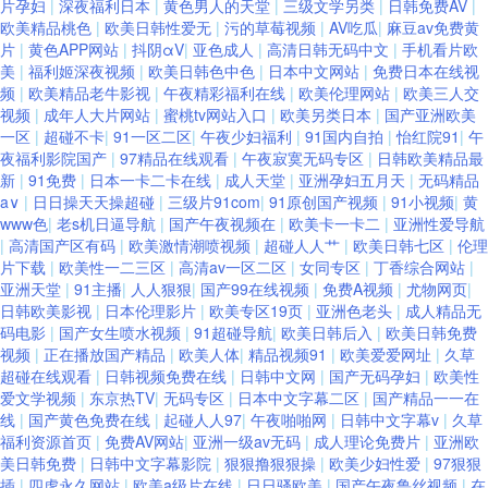
片孕妇
|
深夜福利日本
|
黄色男人的天堂
|
三级文学另类
|
日韩免费AV
|
欧美精品桃色
|
欧美日韩性爱无
|
污的草莓视频
|
AV吃瓜
|
麻豆av免费黄
片
|
黄色APP网站
|
抖阴αV
|
亚色成人
|
高清日韩无码中文
|
手机看片欧
美
|
福利姬深夜视频
|
欧美日韩色中色
|
日本中文网站
|
免费日本在线视
频
|
欧美精品老牛影视
|
午夜精彩福利在线
|
欧美伦理网站
|
欧美三人交
视频
|
成年人大片网站
|
蜜桃tv网站入口
|
欧美另类日本
|
国产亚洲欧美
一区
|
超碰不卡
|
91一区二区
|
午夜少妇福利
|
91国内自拍
|
怡红院91
|
午
夜福利影院国产
|
97精品在线观看
|
午夜寂寞无码专区
|
日韩欧美精品最
新
|
91免费
|
日本一卡二卡在线
|
成人天堂
|
亚洲孕妇五月天
|
无码精品
a∨
|
日日操天天操超碰
|
三级片91com
|
91原创国产视频
|
91小视频
|
黄
www色
|
老s机日逼导航
|
国产午夜视频在
|
欧美卡一卡二
|
亚洲性爱导航
|
高清国产区有码
|
欧美激情潮喷视频
|
超碰人人艹
|
欧美日韩七区
|
伦理
片下载
|
欧美性一二三区
|
高清av一区二区
|
女同专区
|
丁香综合网站
|
亚洲天堂
|
91主播
|
人人狠狠
|
国产99在线视频
|
免费A视频
|
尤物网页
|
日韩欧美影视
|
日本伦理影片
|
欧美专区19页
|
亚洲色老头
|
成人精品无
码电影
|
国产女生喷水视频
|
91超碰导航
|
欧美日韩后入
|
欧美日韩免费
视频
|
正在播放国产精品
|
欧美人体
|
精品视频91
|
欧美爱爱网址
|
久草
超碰在线观看
|
日韩视频免费在线
|
日韩中文网
|
国产无码孕妇
|
欧美性
爱文学视频
|
东京热TV
|
无码专区
|
日本中文字幕二区
|
国产精品一一在
线
|
国产黄色免费在线
|
起碰人人97
|
午夜啪啪网
|
日韩中文字幕v
|
久草
福利资源首页
|
免费AV网站
|
亚洲一级av无码
|
成人理论免费片
|
亚洲欧
美日韩免费
|
日韩中文字幕影院
|
狠狠撸狠狠操
|
欧美少妇性爱
|
97狠狠
插
|
四虎永久网站
|
欧美a级片在线
|
日日骚欧美
|
国产午夜鲁丝视频
|
在