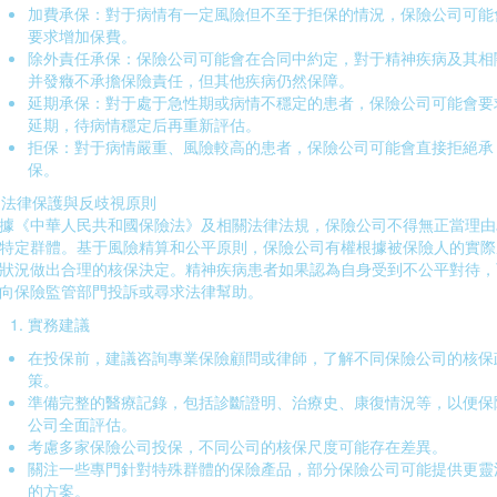
加費承保：對于病情有一定風險但不至于拒保的情況，保險公司可能
要求增加保費。
除外責任承保：保險公司可能會在合同中約定，對于精神疾病及其相
并發癥不承擔保險責任，但其他疾病仍然保障。
延期承保：對于處于急性期或病情不穩定的患者，保險公司可能會要
延期，待病情穩定后再重新評估。
拒保：對于病情嚴重、風險較高的患者，保險公司可能會直接拒絕承
保。
. 法律保護與反歧視原則
據《中華人民共和國保險法》及相關法律法規，保險公司不得無正當理由
特定群體。基于風險精算和公平原則，保險公司有權根據被保險人的實際
狀況做出合理的核保決定。精神疾病患者如果認為自身受到不公平對待，
向保險監管部門投訴或尋求法律幫助。
實務建議
在投保前，建議咨詢專業保險顧問或律師，了解不同保險公司的核保
策。
準備完整的醫療記錄，包括診斷證明、治療史、康復情況等，以便保
公司全面評估。
考慮多家保險公司投保，不同公司的核保尺度可能存在差異。
關注一些專門針對特殊群體的保險產品，部分保險公司可能提供更靈
的方案。