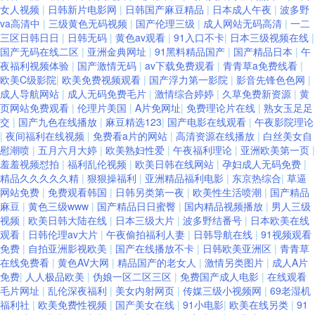
女人视频
|
日韩新片电影网
|
日韩国产麻豆精品
|
日本成人午夜
|
波多野
va高清中
|
三级黄色无码视频
|
国产伦理三级
|
成人网站无码高清
|
一二
三区日韩日日
|
日韩无码
|
黄色av观看
|
91入口不卡
|
日本三级视频在线
|
国产无码在线二区
|
亚洲金典网址
|
91黑料精品国产
|
国产精品日本
|
午
夜福利视频体验
|
国产激情无码
|
av下载免费观看
|
青青草a免费线看
|
欧美C级影院
|
欧美免费视频观看
|
国产浮力第一影院
|
影音先锋色色网
|
成人导航网站
|
成人无码免费毛片
|
激情综合婷婷
|
久草免费新资源
|
黄
页网站免费观看
|
伦理片美国
|
A片免网址
|
免费理论片在线
|
熟女玉足足
交
|
国产九色在线播放
|
麻豆精选123
|
国产电影在线观看
|
午夜影院理论
|
夜间福利在线视频
|
免费看a片的网站
|
高清资源在线播放
|
白丝美女自
慰潮喷
|
五月六月大婷
|
欧美熟妇性爱
|
午夜福利理论
|
亚洲欧美第一页
|
羞羞视频怼拍
|
福利乱伦视频
|
欧美日韩在线网站
|
孕妇成人无码免费
|
精品久久久久久精
|
狠狠操福利
|
亚洲精品福利电影
|
东京热综合
|
草逼
网站免费
|
免费观看韩国
|
日韩另类第一夜
|
欧美性生活喷潮
|
国产精品
麻豆
|
黄色三级www
|
国产精品日日蜜臀
|
国内精品视频播放
|
男人三级
视频
|
欧美日韩大陆在线
|
日本三级大片
|
波多野结番号
|
日本欧美在线
观看
|
日韩伦理av大片
|
午夜偷拍福利人妻
|
日韩导航在线
|
91视频观看
免费
|
自拍亚洲影视欧美
|
国产在线播放不卡
|
日韩欧美亚洲区
|
青青草
在线免费看
|
黄色AV大网
|
精品国产的老女人
|
激情另类图片
|
成人A片
免费
|
人人极品欧美
|
伪娘一区二区三区
|
免费国产成人电影
|
在线观看
毛片网址
|
乱伦深夜福利
|
美女内射网页
|
传媒三级小视频网
|
69老湿机
福利社
|
欧美免费性视频
|
国产美女在线
|
91小电影
|
欧美在线另类
|
91